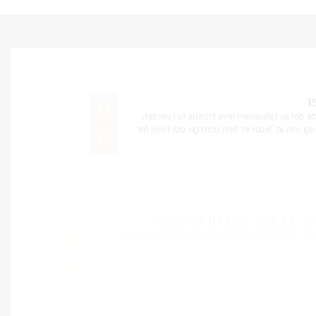
Hvile fra våre f
Kristian Nesbu Vatne talte
Han talte om Ester kapit
00:00
våre fiender.
LES MER
Skal jeg gå til 
Anne Lise Valdez talte 
LES MER
00:00
Guds løver
Jenny Korsnes Aasen 