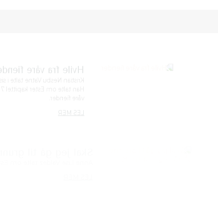
iender
 i siste del av taleserien leve troens liv i verden.
tel 7 og om at Jesus er den som gir oss hvile fra
24:03
grunne, så går jeg til grunne
om Ester i del to om denne spennende historien.
00:00
talte 2. pinsedag i Norkirken om Daniels bok kap 6.