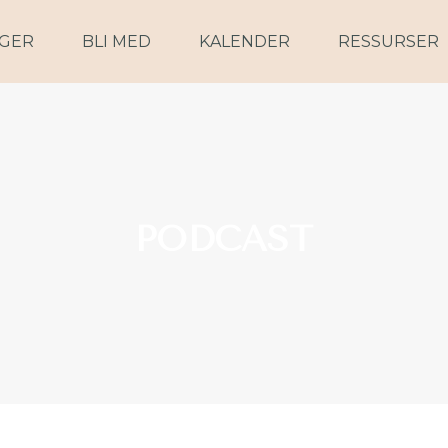
NGER
BLI MED
KALENDER
RESSURSER
PODCAST