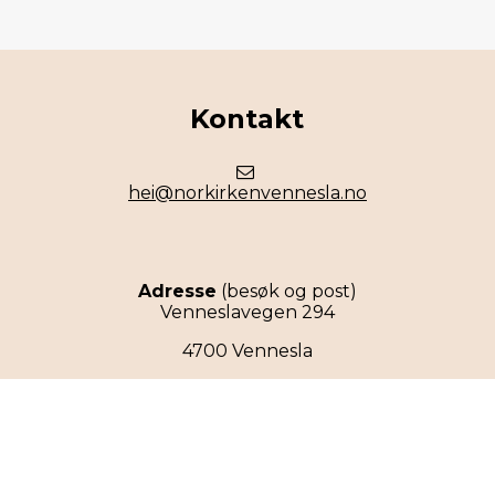
Kontakt
hei@norkirkenvennesla.no
Adresse
(besøk og post)
Venneslavegen 294
4700 Vennesla
Organisasjonsnummer: 988 846 988