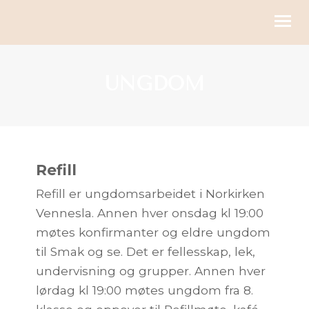
KIRKELIGE HANDLINGER
UNGDOM
BLI MED
KALENDER
RESSURSER
Refill
Refill er ungdomsarbeidet i Norkirken
OM OSS
Vennesla. Annen hver onsdag kl 19:00
GI
møtes konfirmanter og eldre ungdom
til Smak og se. Det er fellesskap, lek,
undervisning og grupper. Annen hver
lørdag kl 19:00 møtes ungdom fra 8.