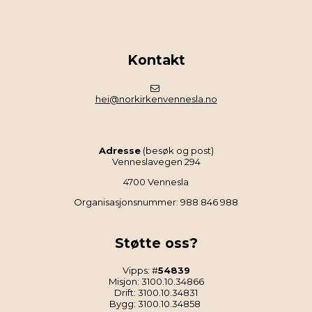
Kontakt
hei@norkirkenvennesla.no
Adresse
(besøk og post)
Venneslavegen 294
4700 Vennesla
Organisasjonsnummer: 988 846 988
Støtte oss?
Vipps: #
54839
Misjon: 3100.10.34866
Drift: 3100.10.34831
Bygg: 3100.10.34858