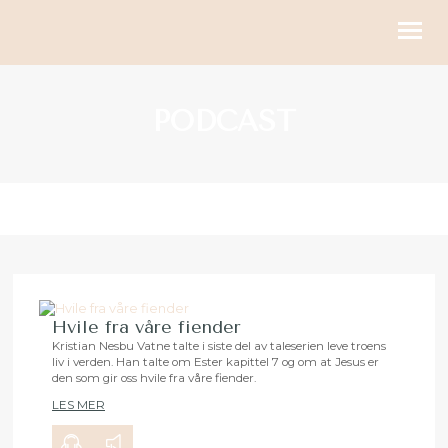
KIRKELIGE HANDLINGER
PODCAST
BLI MED
KALENDER
RESSURSER
OM OSS
GI
Hvile fra våre fiender
Kristian Nesbu Vatne talte i siste del av taleserien leve troens
liv i verden. Han talte om Ester kapittel 7 og om at Jesus er
00:00
24:03
den som gir oss hvile fra våre fiender.
LES MER