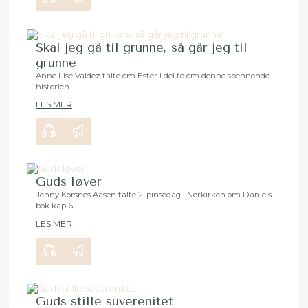
Skal jeg gå til grunne, så går jeg til
grunne
Anne Lise Valdez talte om Ester i del to om denne spennende
historien.
00:00
24:17
LES MER
Guds løver
Jenny Korsnes Aasen talte 2. pinsedag i Norkirken om Daniels
bok kap 6.
00:00
34:03
LES MER
Guds stille suverenitet