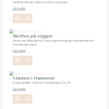
Heather Bonett talte om dronning Ester.
LES MER
00:00
29:15
Skriften på veggen
Johannes Vålandsmyr talte inspirerende og utfordrende om
Daniels bok kap 5.
00:00
35:32
LES MER
Mannen i flammene
Arvid Løvåsen talte om Daniels bok 3,14-29.
LES MER
00:00
27:56