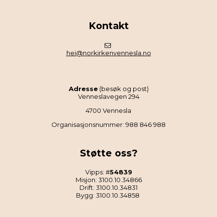
Kontakt
hei@norkirkenvennesla.no
Adresse
(besøk og post)
Venneslavegen 294
4700 Vennesla
Organisasjonsnummer: 988 846 988
Støtte oss?
Vipps: #
54839
Misjon: 3100.10.34866
Drift: 3100.10.34831
Bygg: 3100.10.34858