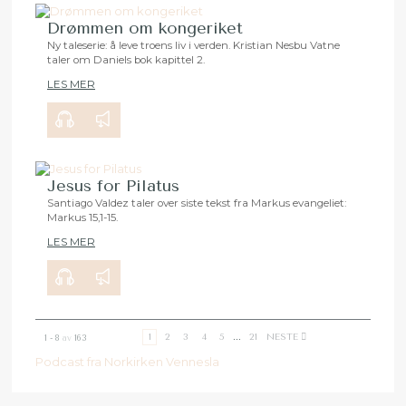
Drømmen om kongeriket
Ny taleserie: å leve troens liv i verden. Kristian Nesbu Vatne
taler om Daniels bok kapittel 2.
00:00
28:18
LES MER
Jesus for Pilatus
Santiago Valdez taler over siste tekst fra Markus evangeliet:
Markus 15,1-15.
00:00
29:50
LES MER
1
2
3
4
5
...
21
NESTE
1 - 8
av
163
Podcast fra Norkirken Vennesla