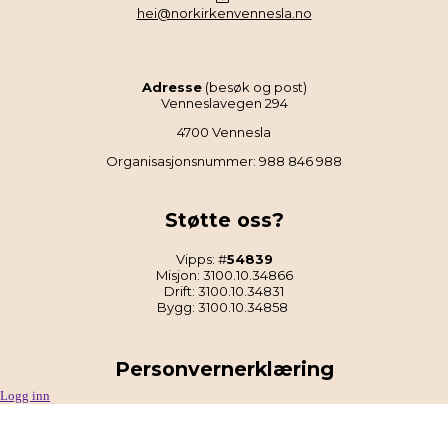
hei@norkirkenvennesla.no
Adresse
(besøk og post)
Venneslavegen 294
4700 Vennesla
Organisasjonsnummer: 988 846 988
Støtte oss?
Vipps: #
54839
Misjon: 3100.10.34866
Drift: 3100.10.34831
Bygg: 3100.10.34858
Personvernerklæring
Logg inn
Les Norkirken Vennesla sin personvernerklæring
.