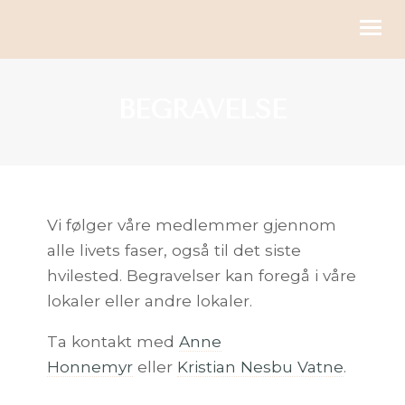
KIRKELIGE HANDLINGER
BEGRAVELSE
BLI MED
KALENDER
RESSURSER
Vi følger våre medlemmer gjennom
alle livets faser, også til det siste
OM OSS
hvilested. Begravelser kan foregå i våre
GI
lokaler eller andre lokaler.
Ta kontakt med
Anne
Honnemyr
eller
Kristian Nesbu Vatne
.