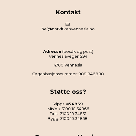
Kontakt
hei@norkirkenvennesla.no
Adresse
(besøk og post)
Venneslavegen 294
4700 Vennesla
Organisasjonsnummer: 988 846 988
Støtte oss?
Vipps: #
54839
Misjon: 3100.10.34866
Drift: 3100.10.34831
Bygg: 3100.10.34858