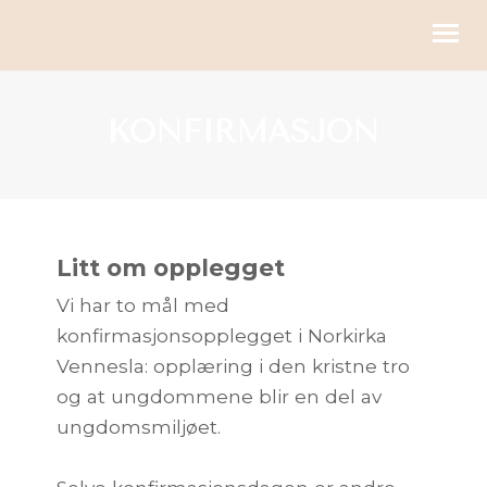
KIRKELIGE HANDLINGER
KONFIRMASJON
BLI MED
KALENDER
RESSURSER
Litt om opplegget
Vi har to mål med
OM OSS
konfirmasjonsopplegget i Norkirka
GI
Vennesla: opplæring i den kristne tro
og at ungdommene blir en del av
ungdomsmiljøet.