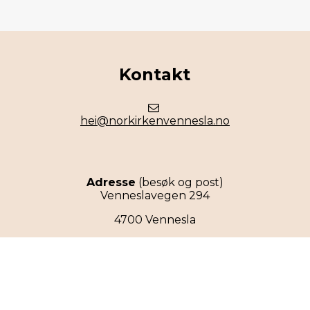
Kontakt
hei@norkirkenvennesla.no
Adresse
(besøk og post)
Venneslavegen 294
4700 Vennesla
Organisasjonsnummer: 988 846 988