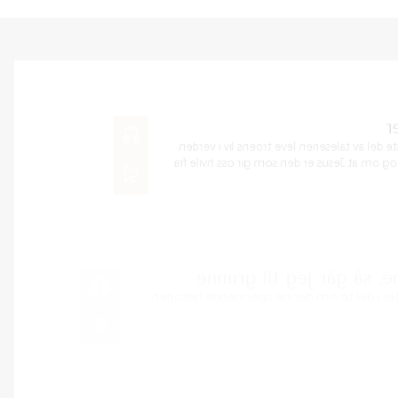
Hvile fra våre f
Kristian Nesbu Vatne talte
Han talte om Ester kapit
00:00
våre fiender.
LES MER
Skal jeg gå til 
Anne Lise Valdez talte 
LES MER
00:00
Guds løver
Jenny Korsnes Aasen ta