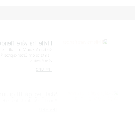
iender
 i siste del av taleserien leve troens liv i verden.
tel 7 og om at Jesus er den som gir oss hvile fra
24:03
grunne, så går jeg til grunne
om Ester i del to om denne spennende historien.
00:00
lte 2. pinsedag i Norkirken om Daniels bok kap 6.