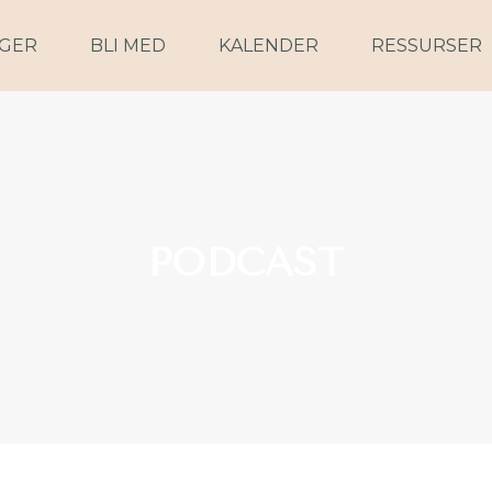
NGER
BLI MED
KALENDER
RESSURSER
PODCAST