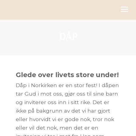
KIRKELIGE HANDLINGER
DÅP
BLI MED
KALENDER
RESSURSER
Glede over livets store under!
Dåp i Norkirken er en stor fest! I dåpen
OM OSS
tar Gud i mot oss, gjør oss til sine barn
GI
og inviterer oss inn i sitt rike. Det er
ikke på bakgrunn av det vi har gjort
eller hvorvidt vi er gode nok, tror nok
eller vil det nok, men det er en