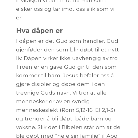
invitasjon vi tar i mot fra Han som
elsker oss og tar imot oss slik som vi
er.
Hva dåpen er
I dåpen er det Gud som handler. Gud
gjenføder den som blir døpt til et nytt
liv. Dåpen virker ikke uavhengig av tro.
Troen er en gave Gud gir til den som
kommer til ham. Jesus befaler oss å
gjøre disipler og døpe dem i den
treenige Guds navn. Vi tror at alle
mennesker er av en syndig
menneskeslekt (Rom 5,12-16; Ef 2,1-3)
og trenger å bli døpt, både barn og
voksne. Slik det i Bibelen står om at de
ble døpt med ”hele sin familie” jf Apg