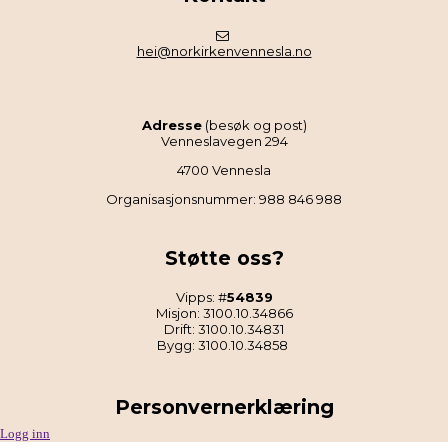
hei@norkirkenvennesla.no
Adresse
(besøk og post)
Venneslavegen 294
4700 Vennesla
Organisasjonsnummer: 988 846 988
Støtte oss?
Vipps: #
54839
Misjon: 3100.10.34866
Drift: 3100.10.34831
Bygg: 3100.10.34858
Personvernerklæring
Logg inn
Les Norkirken Vennesla sin personvernerklæring
.