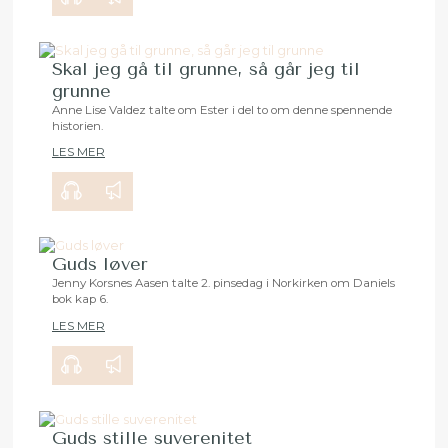
Skal jeg gå til grunne, så går jeg til
grunne
Anne Lise Valdez talte om Ester i del to om denne spennende
historien.
00:00
24:17
LES MER
Guds løver
Jenny Korsnes Aasen talte 2. pinsedag i Norkirken om Daniels
bok kap 6.
00:00
34:03
LES MER
Guds stille suverenitet