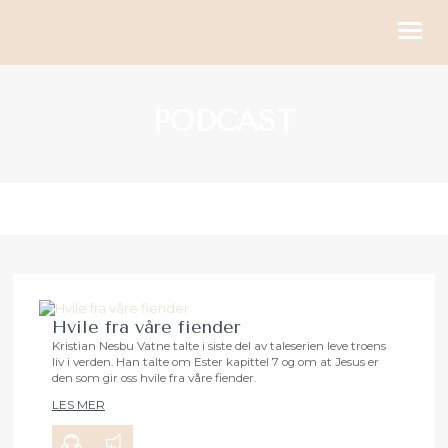
KIRKELIGE HANDLINGER
PODCAST
BLI MED
KALENDER
RESSURSER
OM OSS
GI
Hvile fra våre fiender
Kristian Nesbu Vatne talte i siste del av taleserien leve troens
liv i verden. Han talte om Ester kapittel 7 og om at Jesus er
00:00
24:03
den som gir oss hvile fra våre fiender.
LES MER