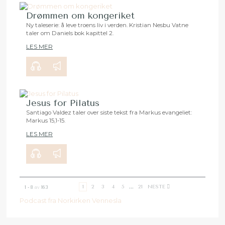
Drømmen om kongeriket
Ny taleserie: å leve troens liv i verden. Kristian Nesbu Vatne
taler om Daniels bok kapittel 2.
00:00
28:18
LES MER
Jesus for Pilatus
Santiago Valdez taler over siste tekst fra Markus evangeliet:
Markus 15,1-15.
00:00
29:50
LES MER
1
2
3
4
5
...
21
NESTE
1 - 8
av
163
Podcast fra Norkirken Vennesla