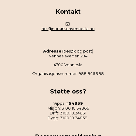
Kontakt
hei@norkirkenvennesla.no
Adresse
(besøk og post)
Venneslavegen 294
4700 Vennesla
Organisasjonsnummer: 988 846 988
Støtte oss?
Vipps: #
54839
Misjon: 3100.10.34866
Drift: 3100.10.34831
Bygg: 3100.10.34858