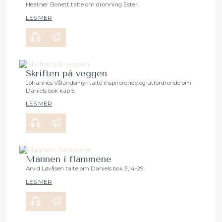
Heather Bonett talte om dronning Ester.
LES MER
00:00
29:15
Skriften på veggen
Johannes Vålandsmyr talte inspirerende og utfordrende om
Daniels bok kap 5.
00:00
35:32
LES MER
Mannen i flammene
Arvid Løvåsen talte om Daniels bok 3,14-29.
LES MER
00:00
27:56