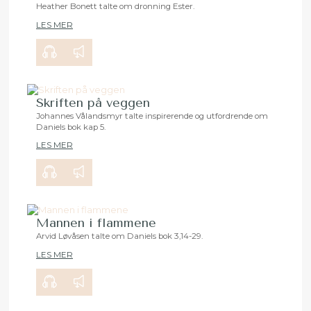
Heather Bonett talte om dronning Ester.
LES MER
00:00
29:15
Skriften på veggen
Johannes Vålandsmyr talte inspirerende og utfordrende om
Daniels bok kap 5.
00:00
35:32
LES MER
Mannen i flammene
Arvid Løvåsen talte om Daniels bok 3,14-29.
LES MER
00:00
27:56