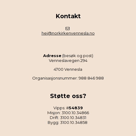
Kontakt
hei@norkirkenvennesla.no
Adresse
(besøk og post)
Venneslavegen 294
4700 Vennesla
Organisasjonsnummer: 988 846 988
Støtte oss?
Vipps: #
54839
Misjon: 3100.10.34866
Drift: 3100.10.34831
Bygg: 3100.10.34858