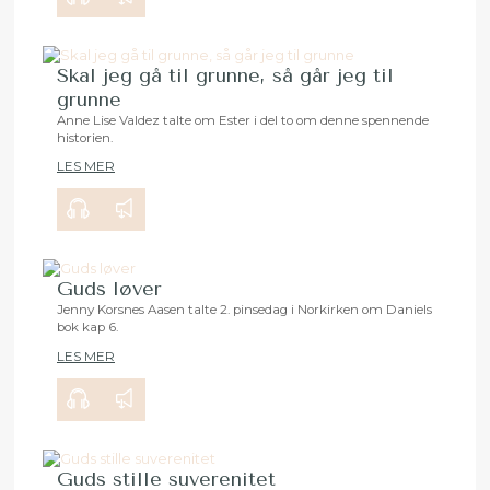
Skal jeg gå til grunne, så går jeg til
grunne
Anne Lise Valdez talte om Ester i del to om denne spennende
historien.
00:00
24:17
LES MER
Guds løver
Jenny Korsnes Aasen talte 2. pinsedag i Norkirken om Daniels
bok kap 6.
00:00
34:03
LES MER
Guds stille suverenitet