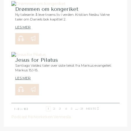
Drømmen om kongeriket
Ny taleserie: å leve troens liv i verden. Kristian Nesbu Vatne
taler om Daniels bok kapittel 2.
00:00
28:18
LES MER
Jesus for Pilatus
Santiago Valdez taler over siste tekst fra Markus evangeliet:
Markus 15,1-15.
00:00
29:50
LES MER
1
2
3
4
5
...
21
NESTE
1 - 8
av
163
Podcast fra Norkirken Vennesla