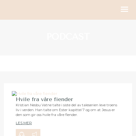
KIRKELIGE HANDLINGER
PODCAST
BLI MED
KALENDER
RESSURSER
OM OSS
GI
Hvile fra våre fiender
Kristian Nesbu Vatne talte i siste del av taleserien leve troens
liv i verden. Han talte om Ester kapittel 7 og om at Jesus er
00:00
24:03
den som gir oss hvile fra våre fiender.
LES MER