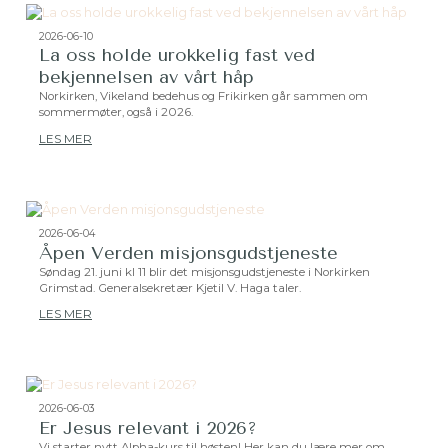
2026-06-10
La oss holde urokkelig fast ved
bekjennelsen av vårt håp
Norkirken, Vikeland bedehus og Frikirken går sammen om
sommermøter, også i 2026.
LES MER
2026-06-04
Åpen Verden misjonsgudstjeneste
Søndag 21. juni kl 11 blir det misjonsgudstjeneste i Norkirken
Grimstad. Generalsekretær Kjetil V. Haga taler.
LES MER
2026-06-03
Er Jesus relevant i 2026?
Vi starter nytt Alpha-kurs til høsten! Her kan du lære mer om