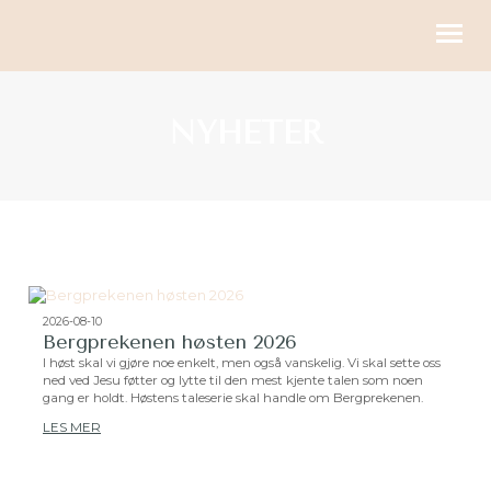
KIRKELIGE HANDLINGER
NYHETER
BLI MED
KALENDER
RESSURSER
OM OSS
2026-08-10
Bergprekenen høsten 2026
GI
I høst skal vi gjøre noe enkelt, men også vanskelig. Vi skal sette oss
ned ved Jesu føtter og lytte til den mest kjente talen som noen
gang er holdt. Høstens taleserie skal handle om Bergprekenen.
LES MER