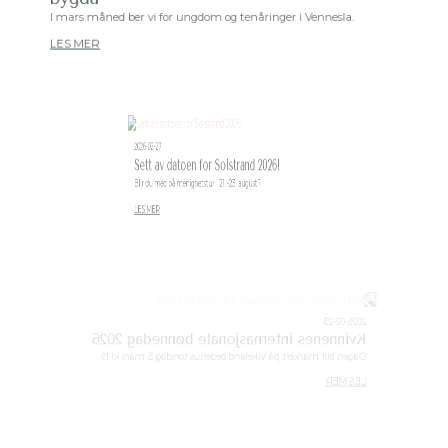
I mars måned ber vi for ungdom og tenåringer i Vennesla.
LES MER
2026-02-27
Sett av datoen for Solstrand 2026!
Blir du med på menighetstur i 21. -23. august?
LES MER
2026-02-23
Kvinnenes internasjonale bønnedag 2026
Dagen blir markert på Vikeland bedehus torsdag 5. mars kl 19.
LES MER