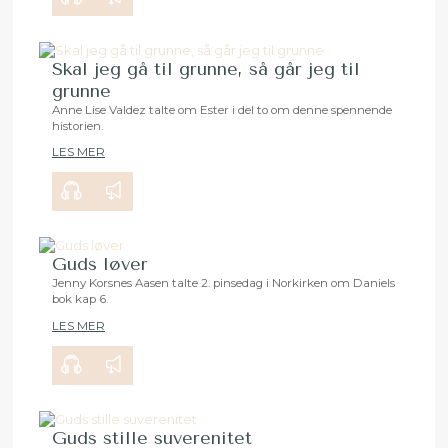
Skal jeg gå til grunne, så går jeg til
grunne
Anne Lise Valdez talte om Ester i del to om denne spennende
historien.
00:00
24:17
LES MER
Guds løver
Jenny Korsnes Aasen talte 2. pinsedag i Norkirken om Daniels
bok kap 6.
00:00
34:03
LES MER
Guds stille suverenitet