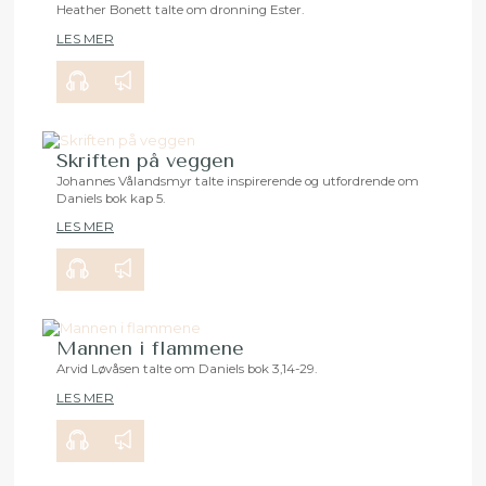
Heather Bonett talte om dronning Ester.
LES MER
00:00
29:15
Skriften på veggen
Johannes Vålandsmyr talte inspirerende og utfordrende om
Daniels bok kap 5.
00:00
35:32
LES MER
Mannen i flammene
Arvid Løvåsen talte om Daniels bok 3,14-29.
LES MER
00:00
27:56