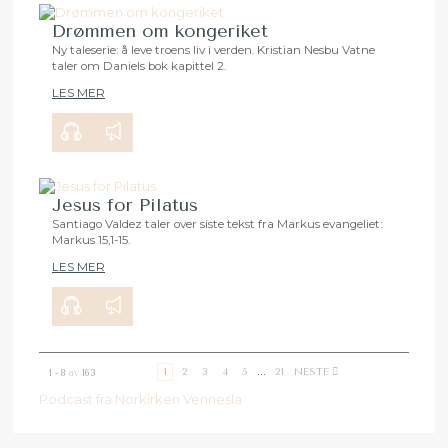
Drømmen om kongeriket
Ny taleserie: å leve troens liv i verden. Kristian Nesbu Vatne
taler om Daniels bok kapittel 2.
00:00
28:18
LES MER
Jesus for Pilatus
Santiago Valdez taler over siste tekst fra Markus evangeliet:
Markus 15,1-15.
00:00
29:50
LES MER
1
2
3
4
5
...
21
NESTE
1 - 8
av
163
Podcast fra Norkirken Vennesla