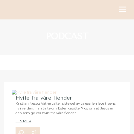
KIRKELIGE HANDLINGER
PODCAST
BLI MED
KALENDER
RESSURSER
OM OSS
GI
Hvile fra våre fiender
Kristian Nesbu Vatne talte i siste del av taleserien leve troens
liv i verden. Han talte om Ester kapittel 7 og om at Jesus er
00:00
24:03
den som gir oss hvile fra våre fiender.
LES MER