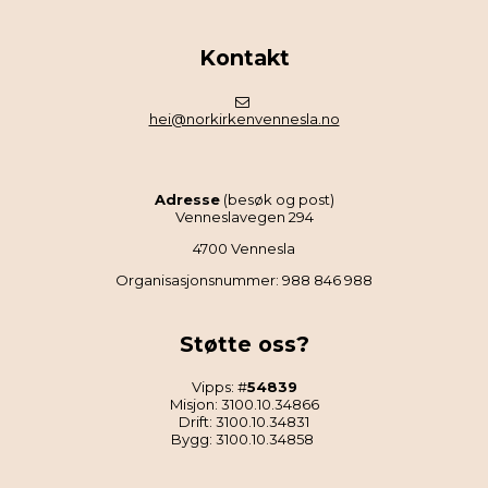
Kontakt
hei@norkirkenvennesla.no
Adresse
(besøk og post)
Venneslavegen 294
4700 Vennesla
Organisasjonsnummer: 988 846 988
Støtte oss?
Vipps: #
54839
Misjon: 3100.10.34866
Drift: 3100.10.34831
Bygg: 3100.10.34858