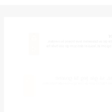
Hvile fra våre f
Kristian Nesbu Vatne talte
Han talte om Ester kapit
00:00
våre fiender.
LES MER
Skal jeg gå til 
Anne Lise Valdez talte 
LES MER
00:00
Guds løver
Jenny Korsnes Aasen ta