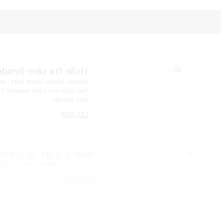
iender
 i siste del av taleserien leve troens liv i verden.
tel 7 og om at Jesus er den som gir oss hvile fra
00:00
grunne, så går jeg til grunne
om Ester i del to om denne spennende historien.
00:00
lte 2. pinsedag i Norkirken om Daniels bok kap 6.