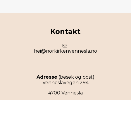
Kontakt
hei@norkirkenvennesla.no
Adresse
(besøk og post)
Venneslavegen 294
4700 Vennesla
Organisasjonsnummer: 988 846 988