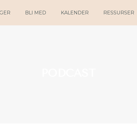
NGER
BLI MED
KALENDER
RESSURSER
PODCAST