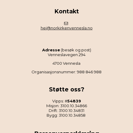
Kontakt
hei@norkirkenvennesla.no
Adresse
(besøk og post)
Venneslavegen 294
4700 Vennesla
Organisasjonsnummer: 988 846 988
Støtte oss?
Vipps: #
54839
Misjon: 3100.10.34866
Drift: 3100.10.34831
Bygg: 3100.10.34858