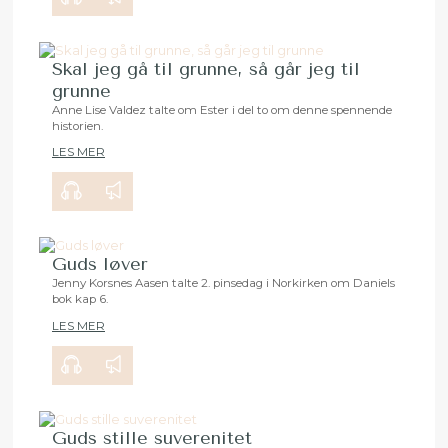
Skal jeg gå til grunne, så går jeg til
grunne
Anne Lise Valdez talte om Ester i del to om denne spennende
historien.
00:00
24:17
LES MER
Guds løver
Jenny Korsnes Aasen talte 2. pinsedag i Norkirken om Daniels
bok kap 6.
00:00
34:03
LES MER
Guds stille suverenitet