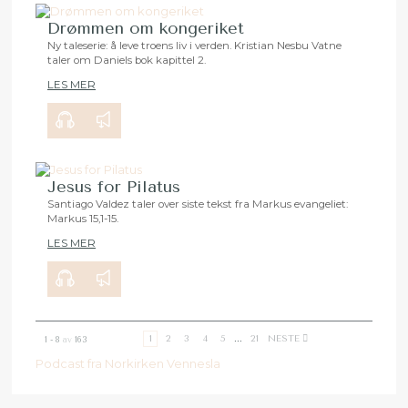
Drømmen om kongeriket
Ny taleserie: å leve troens liv i verden. Kristian Nesbu Vatne
taler om Daniels bok kapittel 2.
00:00
28:18
LES MER
Jesus for Pilatus
Santiago Valdez taler over siste tekst fra Markus evangeliet:
Markus 15,1-15.
00:00
29:50
LES MER
1
2
3
4
5
...
21
NESTE
1 - 8
av
163
Podcast fra Norkirken Vennesla