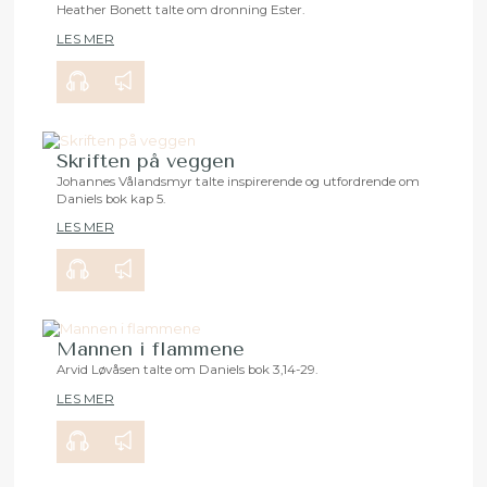
Heather Bonett talte om dronning Ester.
LES MER
00:00
29:15
Skriften på veggen
Johannes Vålandsmyr talte inspirerende og utfordrende om
Daniels bok kap 5.
00:00
35:32
LES MER
Mannen i flammene
Arvid Løvåsen talte om Daniels bok 3,14-29.
LES MER
00:00
27:56