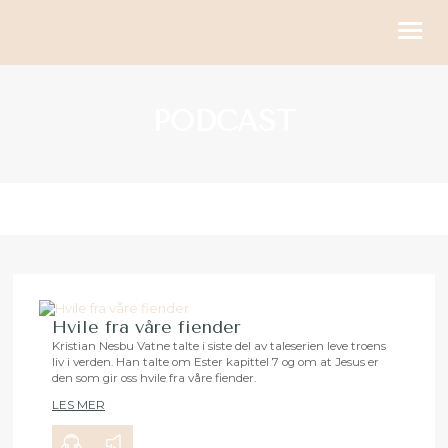
KIRKELIGE HANDLINGER
PODCAST
BLI MED
KALENDER
RESSURSER
OM OSS
GI
Hvile fra våre fiender
Kristian Nesbu Vatne talte i siste del av taleserien leve troens
liv i verden. Han talte om Ester kapittel 7 og om at Jesus er
00:00
24:03
den som gir oss hvile fra våre fiender.
LES MER