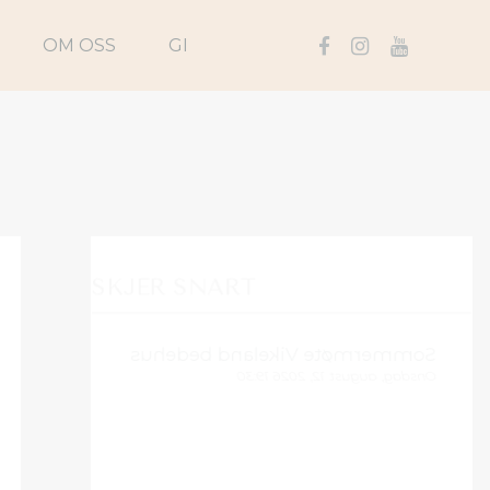
OM OSS
GI
SKJER SNART
Sommermøte Vikeland bedehus
Onsdag, august 12, 2026 19:30
Menighetstur Solstrand 2026
Fredag, august 21, 2026 17:00 - Søndag,
august 23, 2026 14:00