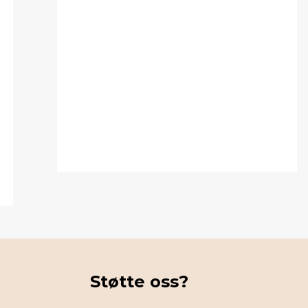
Sett av datoen!
Awana- og
ungdomslederkonferanse
Lørdag, september 5, 2026 12:00
Vi ønsker å samle alle Awanalederne og
ungdomslederne våre til en dag med
inspirasjon, undervisning, mat, planlegging
og deling av erfaringer. Lederen for Awana
Norge, Runar Liodden, kommer for å
inspirere oss og undervise oss om
disippelgjøring. Alle ledere i Awana og
ungdomsarbeidet er hjertelig velkomne!
Støtte oss?