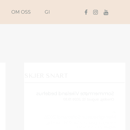
OM OSS
GI
SKJER SNART
Sommermøte Vikeland bedehus
Onsdag, august 12, 2026 19:30
Menighetstur Solstrand 2026
Fredag, august 21, 2026 17:00 - Søndag,
august 23, 2026 14:00