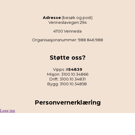
Adresse
(besøk og post)
Venneslavegen 294
4700 Vennesla
Organisasjonsnummer: 988 846 988
Støtte oss?
Vipps: #
54839
Misjon: 3100.10.34866
Drift: 3100.10.34831
Bygg: 3100.10.34858
Personvernerklæring
Logg inn
Les Norkirken Vennesla sin personvernerklæring
.