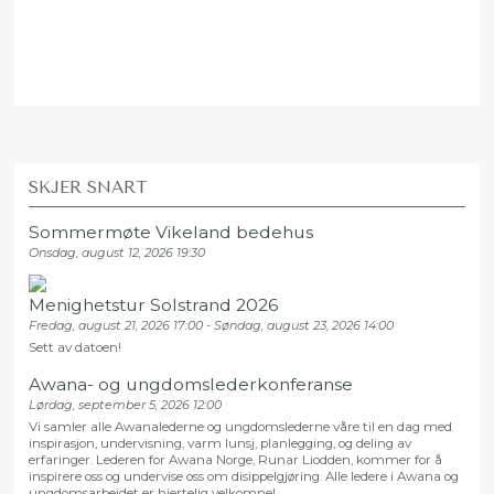
SKJER SNART
Sommermøte Vikeland bedehus
Onsdag, august 12, 2026 19:30
Menighetstur Solstrand 2026
Fredag, august 21, 2026 17:00 - Søndag, august 23, 2026 14:00
Sett av datoen!
Awana- og ungdomslederkonferanse
Lørdag, september 5, 2026 12:00
Vi samler alle Awanalederne og ungdomslederne våre til en dag med
inspirasjon, undervisning, varm lunsj, planlegging, og deling av
erfaringer. Lederen for Awana Norge, Runar Liodden, kommer for å
inspirere oss og undervise oss om disippelgjøring. Alle ledere i Awana og
ungdomsarbeidet er hjertelig velkomne!